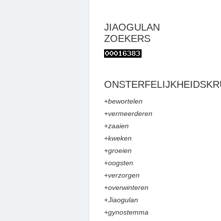
JIAOGULAN
ZOEKERS
ONSTERFELIJKHEIDSKR
+
bewortelen
+
vermeerderen
+
zaaien
+
kweken
+
groeien
+
oogsten
+
verzorgen
+
overwinteren
+
Jiaogulan
+
gynostemma