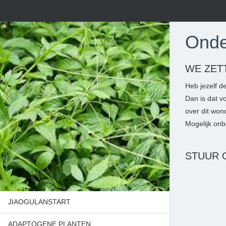
Onde
WE ZET
Heb jezelf d
Dan is dat v
over dit wond
Mogelijk onb
STUUR 
JIAOGULANSTART
ADAPTOGENE PLANTEN