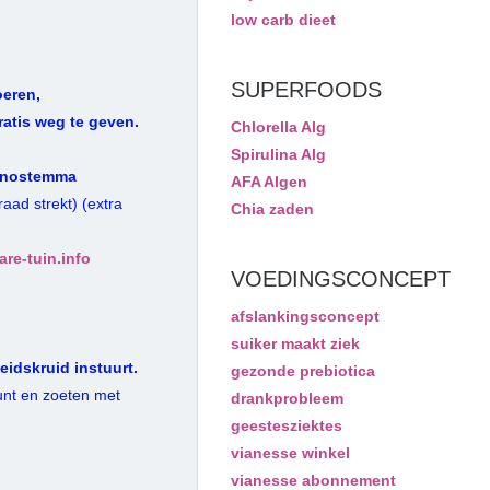
low carb dieet
SUPERFOODS
oeren,
ratis weg te geven.
Chlorella Alg
Spirulina Alg
nostemma
AFA Algen
aad strekt) (extra
Chia zaden
re-tuin.info
VOEDINGSCONCEPT
afslankingsconcept
suiker maakt ziek
eidskruid instuurt.
gezonde prebiotica
unt en zoeten met
drankprobleem
geestesziektes
vianesse winkel
vianesse abonnement