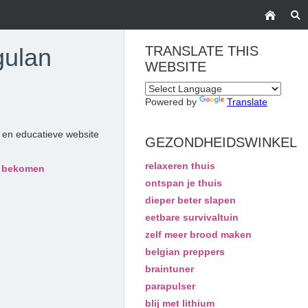
gulan
TRANSLATE THIS
WEBSITE
Powered by
Translate
 en educatieve website
GEZONDHEIDSWINKEL
relaxeren thuis
e bekomen
ontspan je thuis
dieper beter slapen
eetbare survivaltuin
zelf meer brood maken
belgian preppers
braintuner
parapulser
blij met lithium