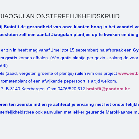
 JIAOGULAN ONSTERFELIJKHEIDSKRUID
j Brainfit de gezondheid van onze klanten hoog in het vaandel v
esloten zelf een aantal Jiaogulan plantjes op te kweken en die g
 er zin in heeft mag vanaf 1mei (tot 15 september) na afspraak een
Gy
m gratis
komen afhalen. (één gratis plantje per gezin - zolang de voorr
,50€)
ets (zaad, vergeten groente of plantje) ruilen ivm ons project
www.eetba
 tomatenplant of een afwijkende pepersoort is altijd welkom.
 7, B-3140 Keerbergen. Gsm 0476/520.612
brainfit@pandora.be
en ten zeerste indien je achteraf je ervaring met het onsterfelijkh
sterfelijkheidsthee ook aanvullen met lekker geurende Marokkaanse m