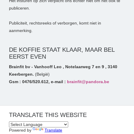
Het insturen op zich verplicht ons echter niet om het ook te
publiceren.
Publiciteit, rechtsreeks of verborgen, komt niet in
aanmerking.
DE KOFFIE STAAT KLAAR, MAAR BEL
EERST EVEN
Brainfit bv - Vanhooff Leo , Notelaarweg 7 en 9 , 3140
Keerbergen.
(België)
Gsm : 0476/520.612, e-mail :
brainfit@pandora.be
TRANSLATE THIS WEBSITE
Powered by
Translate