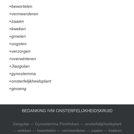
+
bewortelen
+
vermeerderen
+
zaaien
+
kweken
+
groeien
+
oogsten
+
verzorgen
+
overwinteren
+
Jiaogulan
+
gynostemma
+
onsterfelijkheidsplant
+
ginseng
BEDANKING IVM ONSTERFELIJKHEIDSKRUID
Jiaogulan --- Gynostemma Pentifolium --- onsterfelijkheidsplant
--- stekken --- bewortelen --- vermeerderen --- zaaien --- kweken